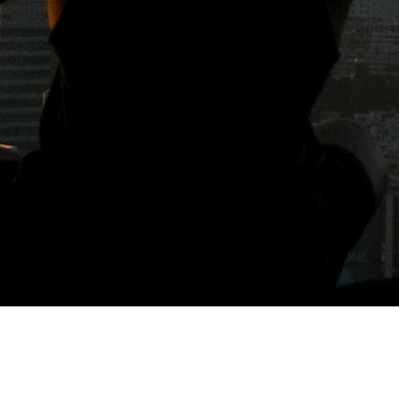
標籤: 鑰匙架