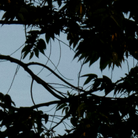
跳
MENS 30S LIFE
至
主
男子的日常生活
內
容
區