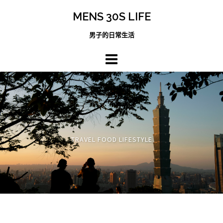
跳
MENS 30S LIFE
至
主
男子的日常生活
內
容
區
TRAVEL FOOD LIFESTYLE