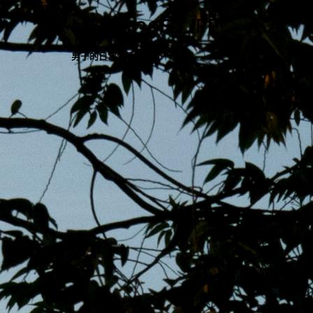
跳
MENS 30S LIFE
至
主
男子的日常生活
內
容
區