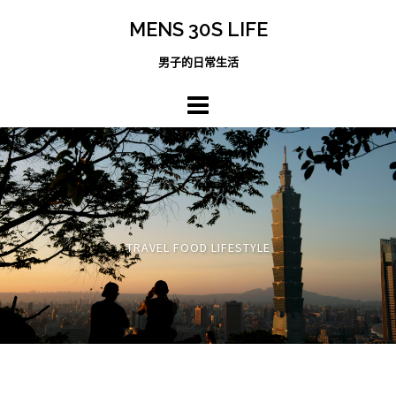
跳
MENS 30S LIFE
至
主
男子的日常生活
內
容
區
TRAVEL FOOD LIFESTYLE