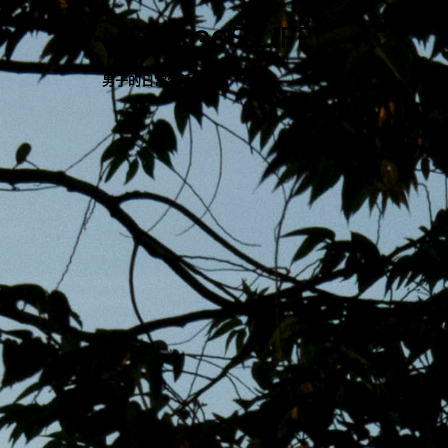
跳
MENS 30S LIFE
至
主
男子的日常生活
內
容
區