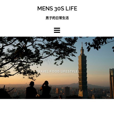
跳
MENS 30S LIFE
至
主
男子的日常生活
內
容
區
TRAVEL FOOD LIFESTYLE