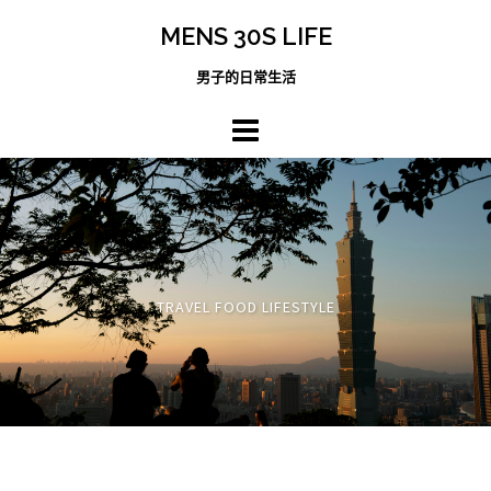
跳
MENS 30S LIFE
至
主
男子的日常生活
內
容
區
TRAVEL FOOD LIFESTYLE