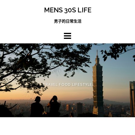
跳
MENS 30S LIFE
至
主
男子的日常生活
內
容
區
TRAVEL FOOD LIFESTYLE