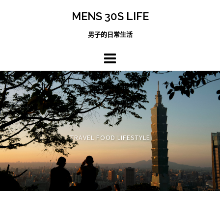
跳
MENS 30S LIFE
至
主
男子的日常生活
內
容
區
TRAVEL FOOD LIFESTYLE