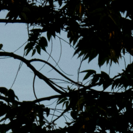
跳
MENS 30S LIFE
至
主
男子的日常生活
內
容
區