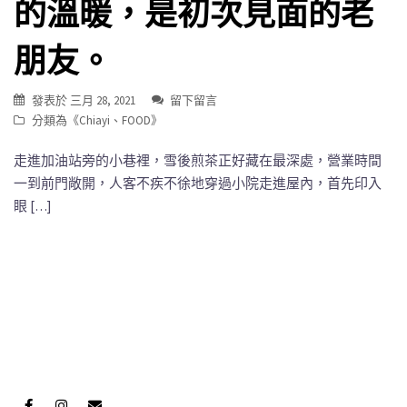
的溫暖，是初次見面的老
朋友。
發表於
三月 28, 2021
留下留言
分類為《
Chiayi
、
FOOD
》
走進加油站旁的小巷裡，雪後煎茶正好藏在最深處，營業時間
一到前門敞開，人客不疾不徐地穿過小院走進屋內，首先印入
眼 […]