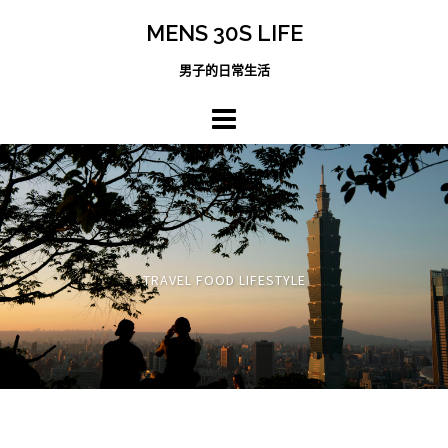
跳
MENS 30S LIFE
至
主
男子的日常生活
內
容
區
TRAVEL FOOD LIFESTYLE