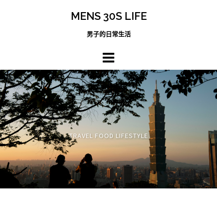
跳
MENS 30S LIFE
至
主
男子的日常生活
內
容
區
TRAVEL FOOD LIFESTYLE