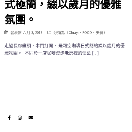
式極簡，綴以歲月的優雅
氛圍。
發表於
六月 3, 2018
分類為《
Chiayi
、
FOOD
、
美食
》
走過長廊盡頭，木門打開， 是霜空珈琲日式簡約綴以歲月的優
雅氛圍。 不同於一店咖啡漫步老房裡的懷舊 […]