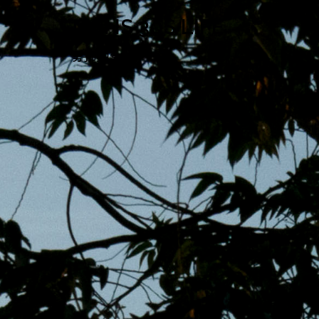
跳
MENS 30S LIFE
至
主
男子的日常生活
內
容
區