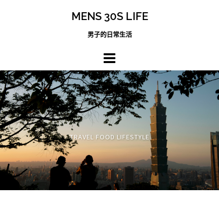
跳
MENS 30S LIFE
至
主
男子的日常生活
內
容
區
TRAVEL FOOD LIFESTYLE