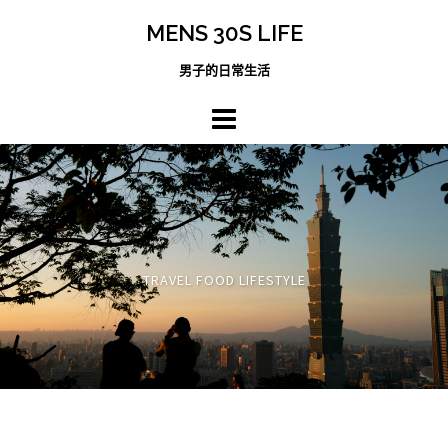
跳
MENS 30S LIFE
至
主
男子的日常生活
內
容
區
TRAVEL FOOD LIFESTYLE