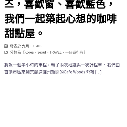
즈，喜歡窗、喜歡藍色，
我們一起築起心想的咖啡
甜點屋。
發表於
九月 13, 2018
分類為《
Korea
、
Seoul
、
TRAVEL
、
一日遊行程
》
將近一個半小時的車程，轉了兩次地鐵與一次計程車， 我們由
首爾市區來到京畿道儷州新開的Cafe Woods 카페 […]