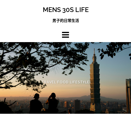
跳
MENS 30S LIFE
至
主
男子的日常生活
內
容
區
TRAVEL FOOD LIFESTYLE