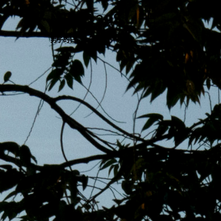
跳
MENS 30S LIFE
至
主
男子的日常生活
內
容
區