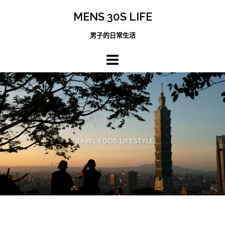
跳
MENS 30S LIFE
至
主
男子的日常生活
內
容
區
TRAVEL FOOD LIFESTYLE