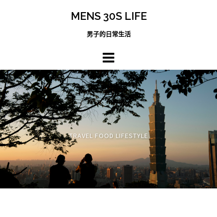
跳
MENS 30S LIFE
至
主
男子的日常生活
內
容
區
TRAVEL FOOD LIFESTYLE