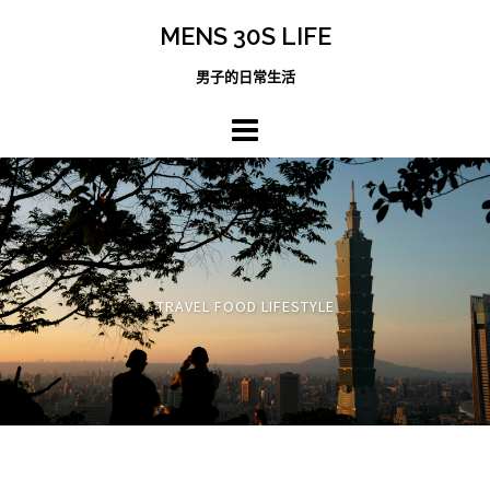
跳
MENS 30S LIFE
至
主
男子的日常生活
內
容
區
TRAVEL FOOD LIFESTYLE