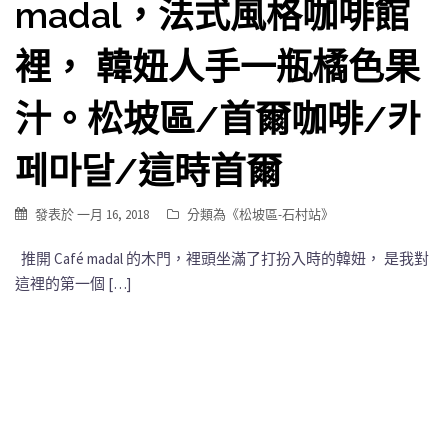
madal，法式風格咖啡館
裡， 韓妞人手一瓶橘色果
汁。松坡區/首爾咖啡/카
페마달/這時首爾
發表於
一月 16, 2018
分類為《
松坡區-石村站
》
推開 Café madal 的木門，裡頭坐滿了打扮入時的韓妞， 是我對
這裡的第一個 […]