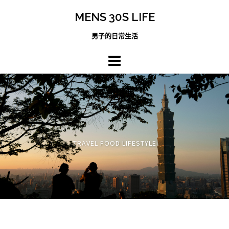
跳
MENS 30S LIFE
至
主
男子的日常生活
內
容
區
TRAVEL FOOD LIFESTYLE