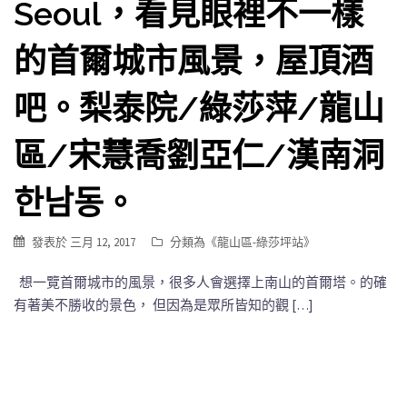
Seoul，看見眼裡不一樣
的首爾城市風景，屋頂酒
吧。梨泰院/綠莎萍/龍山
區/宋慧喬劉亞仁/漢南洞
한남동。
發表於
三月 12, 2017
分類為《
龍山區-綠莎坪站
》
想一覽首爾城市的風景，很多人會選擇上南山的首爾塔。的確
有著美不勝收的景色， 但因為是眾所皆知的觀 […]