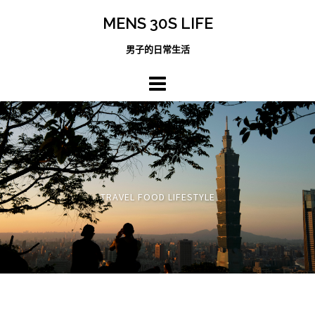
跳
MENS 30S LIFE
至
主
男子的日常生活
內
容
區
TRAVEL FOOD LIFESTYLE