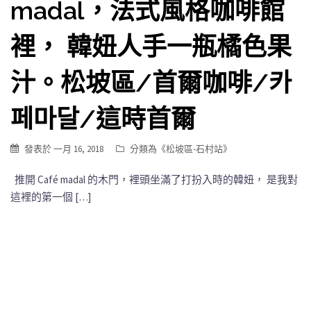
madal，法式風格咖啡館
裡， 韓妞人手一瓶橘色果
汁。松坡區/首爾咖啡/카
페마달/這時首爾
發表於
一月 16, 2018
分類為《
松坡區-石村站
》
推開 Café madal 的木門，裡頭坐滿了打扮入時的韓妞， 是我對
這裡的第一個 […]