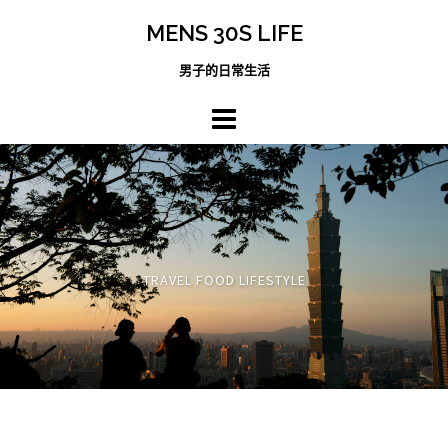
跳
MENS 30S LIFE
至
主
男子的日常生活
內
容
區
TRAVEL FOOD LIFESTYLE