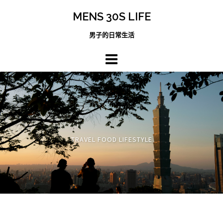
跳
MENS 30S LIFE
至
主
男子的日常生活
內
容
區
TRAVEL FOOD LIFESTYLE