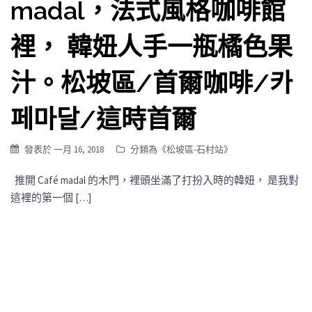
madal，法式風格咖啡館
裡， 韓妞人手一瓶橘色果
汁。松坡區/首爾咖啡/카
페마달/這時首爾
發表於
一月 16, 2018
分類為《
松坡區-石村站
》
推開 Café madal 的木門，裡頭坐滿了打扮入時的韓妞， 是我對
這裡的第一個 […]