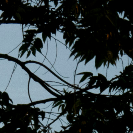
跳
MENS 30S LIFE
至
主
男子的日常生活
內
容
區