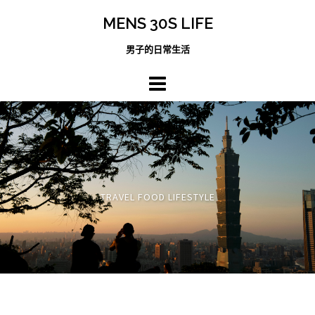
跳
MENS 30S LIFE
至
主
男子的日常生活
內
容
區
TRAVEL FOOD LIFESTYLE