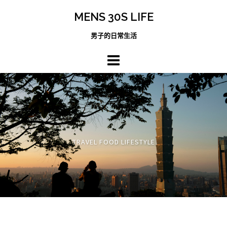
跳
MENS 30S LIFE
至
主
男子的日常生活
內
容
區
TRAVEL FOOD LIFESTYLE