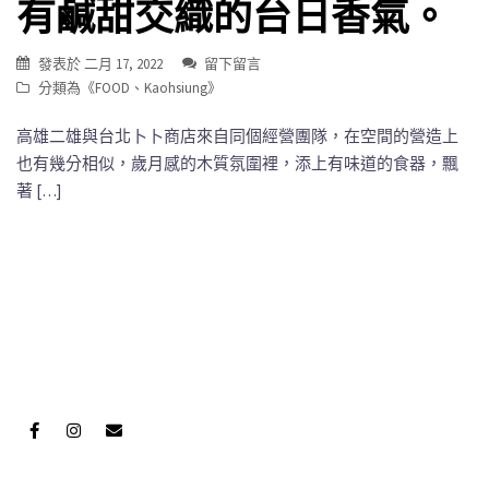
有鹹甜交織的台日香氣。
發表於
二月 17, 2022
留下留言
分類為《
FOOD
、
Kaohsiung
》
高雄二雄與台北卜卜商店來自同個經營團隊，在空間的營造上
也有幾分相似，歲月感的木質氛圍裡，添上有味道的食器，飄
著 […]