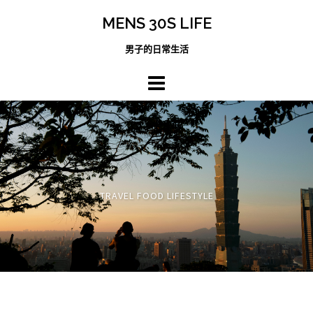
跳
MENS 30S LIFE
至
主
男子的日常生活
內
容
區
TRAVEL FOOD LIFESTYLE