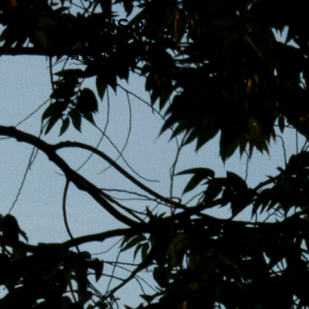
跳
MENS 30S LIFE
至
主
男子的日常生活
內
容
區