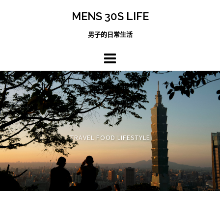
跳
MENS 30S LIFE
至
主
男子的日常生活
內
容
區
TRAVEL FOOD LIFESTYLE