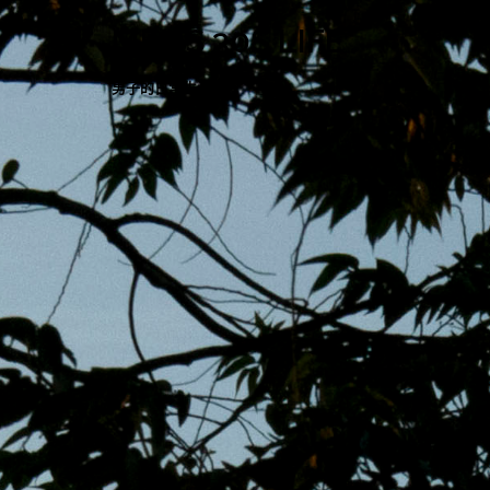
跳
MENS 30S LIFE
至
主
男子的日常生活
內
容
區