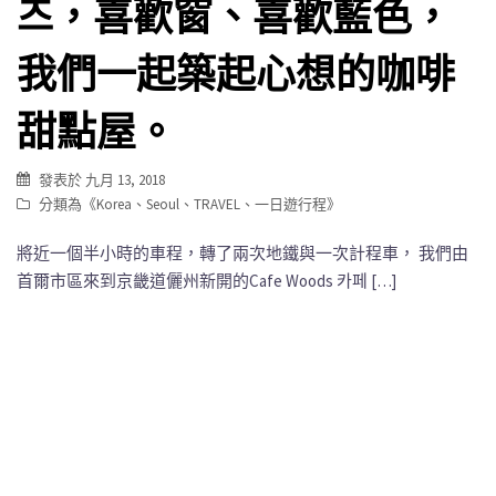
즈，喜歡窗、喜歡藍色，
我們一起築起心想的咖啡
甜點屋。
發表於
九月 13, 2018
分類為《
Korea
、
Seoul
、
TRAVEL
、
一日遊行程
》
將近一個半小時的車程，轉了兩次地鐵與一次計程車， 我們由
首爾市區來到京畿道儷州新開的Cafe Woods 카페 […]