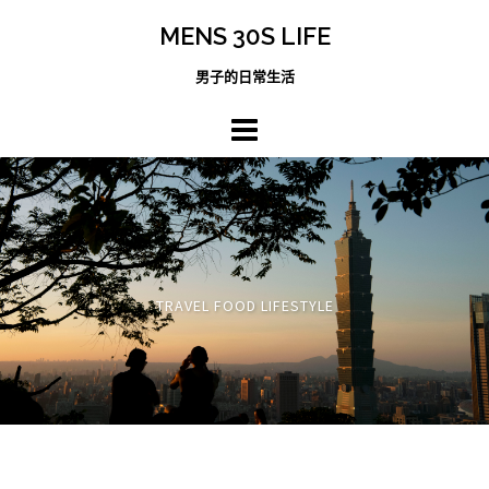
跳
MENS 30S LIFE
至
主
男子的日常生活
內
容
區
TRAVEL FOOD LIFESTYLE