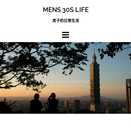
跳
MENS 30S LIFE
至
主
男子的日常生活
內
容
區
TRAVEL FOOD LIFESTYLE