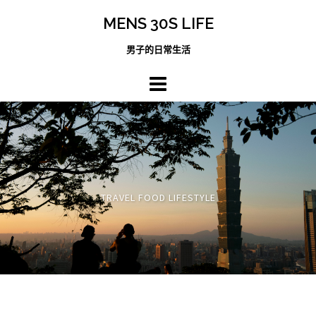
跳
MENS 30S LIFE
至
主
男子的日常生活
內
容
區
TRAVEL FOOD LIFESTYLE