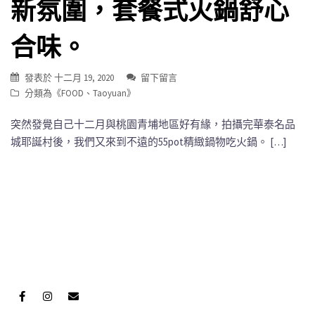
新氛圍，套餐式火鍋舒心
合味。
發表於
十二月 19, 2020
留下留言
分類為《
FOOD
、
Taoyuan
》
突然發覺自己十二月與桃園青埔地區好有緣，拍攝完華泰名品
城耶誕村後，我們又來到不遠的55pot精緻鍋物吃火鍋。 […]