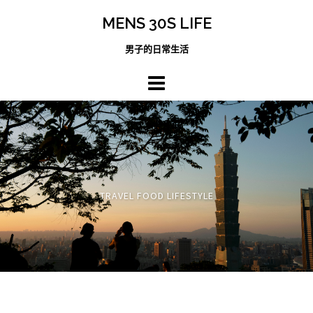
跳
MENS 30S LIFE
至
主
男子的日常生活
內
容
區
TRAVEL FOOD LIFESTYLE