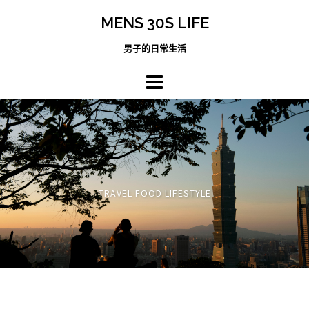
跳
MENS 30S LIFE
至
主
男子的日常生活
內
容
區
TRAVEL FOOD LIFESTYLE