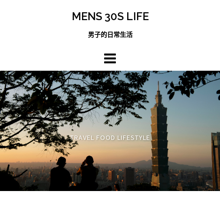
跳
MENS 30S LIFE
至
主
男子的日常生活
內
容
區
TRAVEL FOOD LIFESTYLE