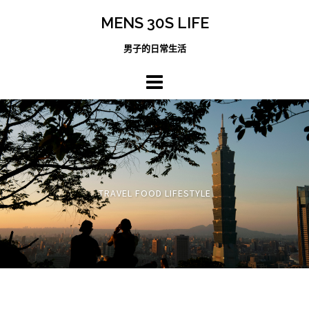
跳
MENS 30S LIFE
至
主
男子的日常生活
內
容
區
TRAVEL FOOD LIFESTYLE