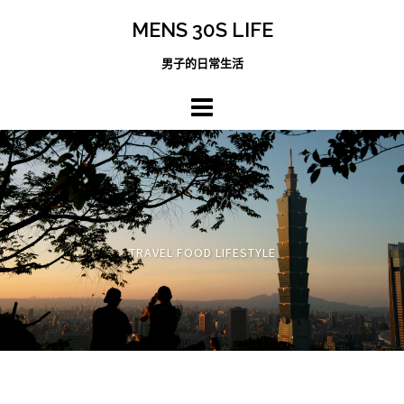
跳
MENS 30S LIFE
至
主
男子的日常生活
內
容
區
TRAVEL FOOD LIFESTYLE