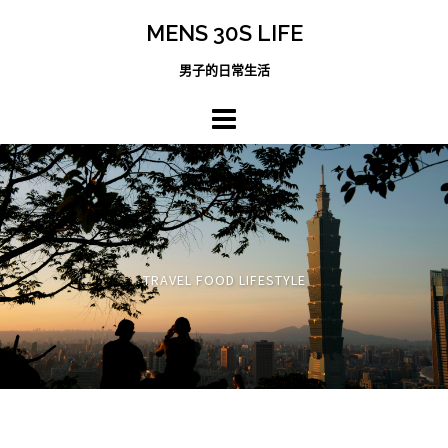
跳
MENS 30S LIFE
至
主
男子的日常生活
內
容
區
TRAVEL FOOD LIFESTYLE