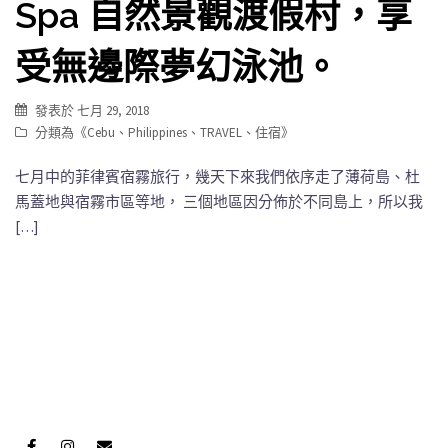
Spa 自然景觀渡假村，享
受無邊際夢幻泳池。
發表於
七月 29, 2018
分類為《
Cebu
、
Philippines
、
TRAVEL
、
住宿
》
七月中的菲律賓宿霧旅行，幾天下來我們依序走了薄荷島、杜
馬蓋地與宿霧市區等地， 三個地區因分佈於不同島上，所以我
[…]