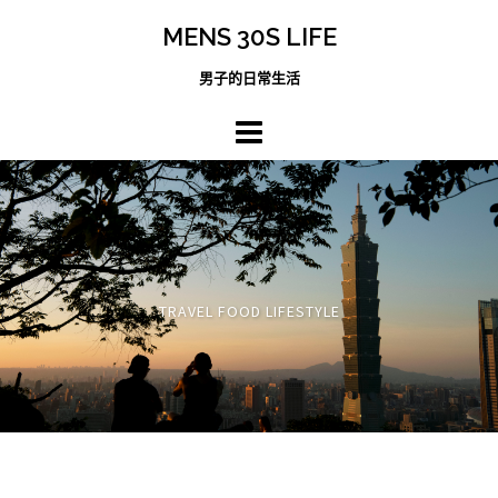
跳
MENS 30S LIFE
至
主
男子的日常生活
內
容
區
TRAVEL FOOD LIFESTYLE