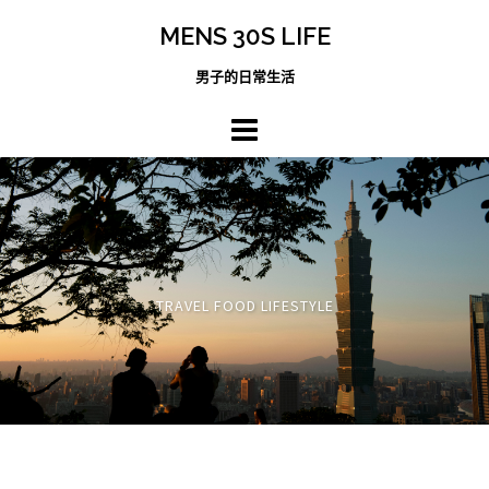
跳
MENS 30S LIFE
至
主
男子的日常生活
內
容
區
TRAVEL FOOD LIFESTYLE