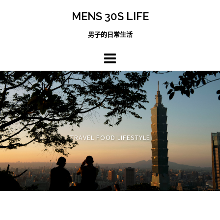
跳
MENS 30S LIFE
至
主
男子的日常生活
內
容
區
TRAVEL FOOD LIFESTYLE