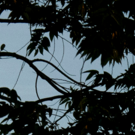
跳
MENS 30S LIFE
至
主
男子的日常生活
內
容
區