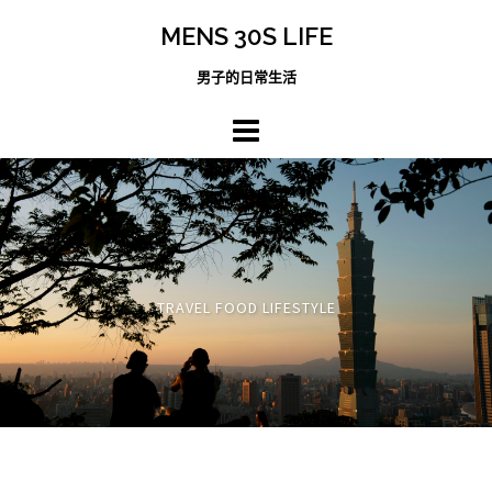
跳
MENS 30S LIFE
至
主
男子的日常生活
內
容
區
TRAVEL FOOD LIFESTYLE