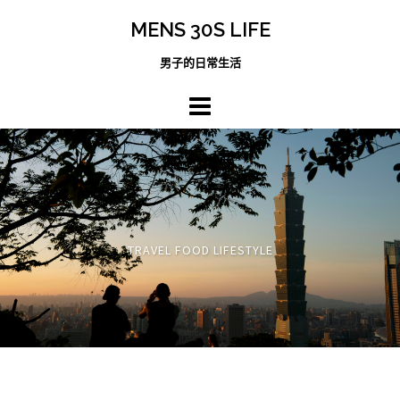
跳
MENS 30S LIFE
至
主
男子的日常生活
內
容
區
TRAVEL FOOD LIFESTYLE