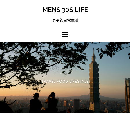
跳
MENS 30S LIFE
至
主
男子的日常生活
內
容
區
TRAVEL FOOD LIFESTYLE