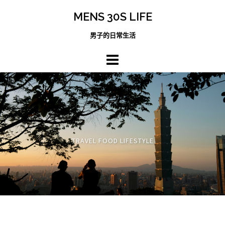
跳
MENS 30S LIFE
至
主
男子的日常生活
內
容
區
TRAVEL FOOD LIFESTYLE