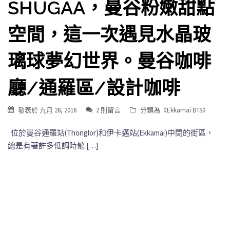
SHUGAA，曼谷粉嫩甜點
空間，這一次遇見水晶玻
璃球夢幻世界。曼谷咖啡
廳/通羅區/設計咖啡
發表於
九月 28, 2016
2 則留言
分類為《
Ekkamai BTS
》
位於曼谷通羅站(Thonglor)和伊卡邁站(Ekkamai)中間的街區，
總是有著許多低調時髦 […]