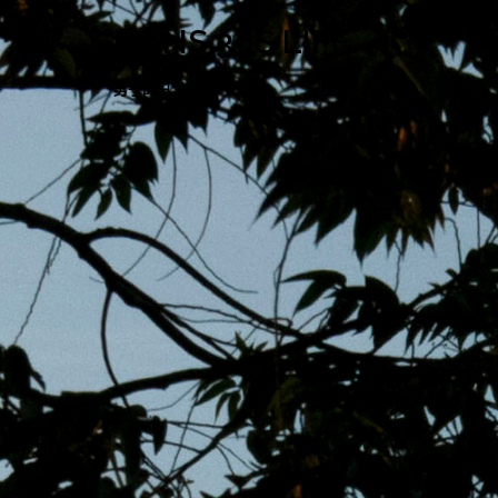
跳
MENS 30S LIFE
至
主
男子的日常生活
內
容
區