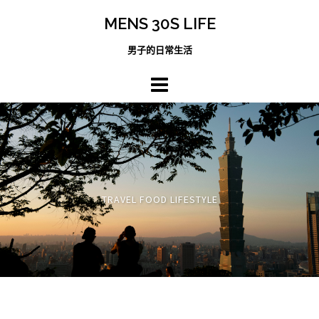
跳
MENS 30S LIFE
至
主
男子的日常生活
內
容
區
TRAVEL FOOD LIFESTYLE